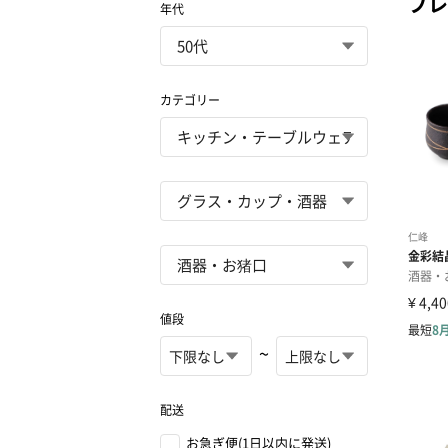
プレ
年代
カテゴリー
値段
~
配送
お急ぎ便(1日以内に発送)