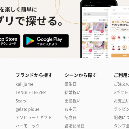
ブランドから探す
シーンから探す
ご利用
kailijumei
誕生日
ご注文
TANGLE TEEZER
結婚祝い
eギフト
Sears
出産祝い
お支払
gelato pique
お中元
ラッピ
アソビュー！ギフト
記念日
配送に
ハーモニック
結婚記念日
タンプ