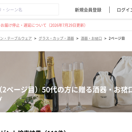
新規会員登録
ログイ
届け停止・遅延について（2026年7月29日更新）
>
>
>
ン・テーブルウェア
グラス・カップ・酒器
酒器・お猪口
2ページ目
（2ページ目）50代の方に贈る酒器・お猪
グ