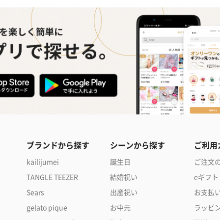
ブランドから探す
シーンから探す
ご利用
kailijumei
誕生日
ご注文
TANGLE TEEZER
結婚祝い
eギフト
Sears
出産祝い
お支払
gelato pique
お中元
ラッピ