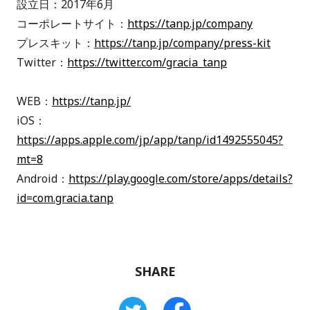
設立日：2017年6月
コーポレートサイト：
https://tanp.jp/company
プレスキット：
https://tanp.jp/company/press-kit
Twitter：
https://twitter.com/gracia_tanp
WEB：
https://tanp.jp/
iOS：
https://apps.apple.com/jp/app/tanp/id1492555045?
mt=8
Android：
https://play.google.com/store/apps/details?
id=com.gracia.tanp
SHARE