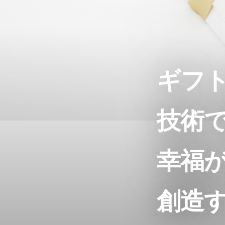
ギフ
技術
幸福
創造